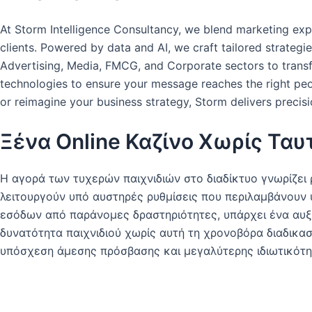
At Storm Intelligence Consultancy, we blend marketing exper
clients. Powered by data and AI, we craft tailored strategi
Advertising, Media, FMCG, and Corporate sectors to trans
technologies to ensure your message reaches the right peop
or reimagine your business strategy, Storm delivers precis
Ξένα Online Καζίνο Χωρίς Τα
Η αγορά των τυχερών παιχνιδιών στο διαδίκτυο γνωρίζει 
λειτουργούν υπό αυστηρές ρυθμίσεις που περιλαμβάνουν 
εσόδων από παράνομες δραστηριότητες, υπάρχει ένα αυξ
δυνατότητα παιχνιδιού χωρίς αυτή τη χρονοβόρα διαδικα
υπόσχεση άμεσης πρόσβασης και μεγαλύτερης ιδιωτικότη