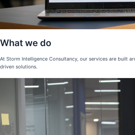
What we do
At Storm Intelligence Consultancy, our services are built a
driven solutions.