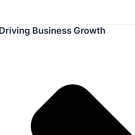
 Driving Business Growth
 casino non uk
paysafe casino
websites not on gamban