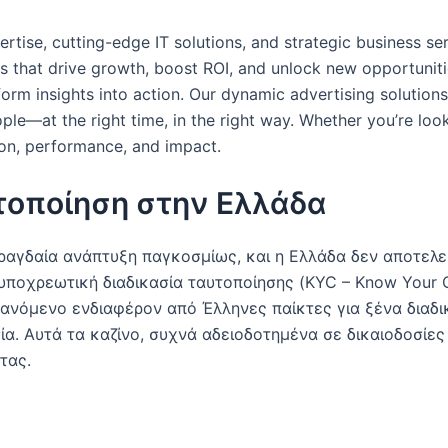
tise, cutting-edge IT solutions, and strategic business ser
es that drive growth, boost ROI, and unlock new opportuniti
form insights into action. Our dynamic advertising soluti
le—at the right time, in the right way. Whether you’re look
ion, performance, and impact.
υτοποίηση στην Ελλάδα
ραγδαία ανάπτυξη παγκοσμίως, και η Ελλάδα δεν αποτελεί
υποχρεωτική διαδικασία ταυτοποίησης (KYC – Know Your 
ανόμενο ενδιαφέρον από Έλληνες παίκτες για ξένα διαδι
σία. Αυτά τα καζίνο, συχνά αδειοδοτημένα σε δικαιοδοσί
τας.