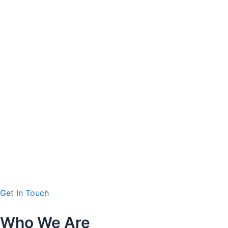
Get In Touch
Who We Are