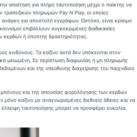
ην απαίτηση για πλήρη ταυτοποίηση μέχρι ο παίκτης να
 τραπεζικών πληρωμών Pay N Play, οι οποίες
 ανάγκη για αποστολή εγγράφων. Ωστόσο, είναι κρίσιμο
κανονισμοί επιβάλλουν συγκεκριμένες διαδικασίες
ν κερδών ή ύποπτης δραστηριότητας.
ούς κινδύνους. Τα καζίνο αυτά δεν υπόκεινται στον
ικά μειωμένη. Σε περίπτωση διαφωνίας ή μη πληρωμής
εδομένων και της υπεύθυνης διαχείρισης του παιχνιδιού
ων μπόνους και της απουσίας φορολόγησης των κερδών
υν μόνο καζίνο με αναγνωρισμένες διεθνείς άδειες και να
Η έλλειψη ταυτοποίησης μπορεί να προσφέρει ευκολία,