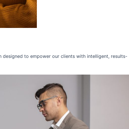
designed to empower our clients with intelligent, results-