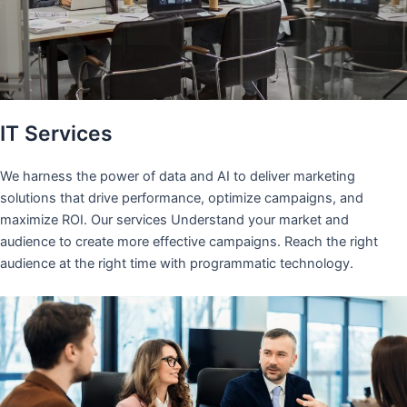
IT Services
We harness the power of data and AI to deliver marketing
solutions that drive performance, optimize campaigns, and
maximize ROI. Our services Understand your market and
audience to create more effective campaigns. Reach the right
audience at the right time with programmatic technology.