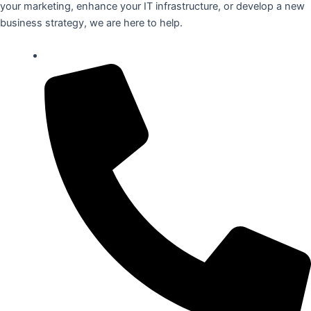
your marketing, enhance your IT infrastructure, or develop a new
business strategy, we are here to help.