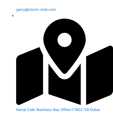
gerry@storm-intel.com
Necat Celic Business Bay Office C1802-58 Dubai