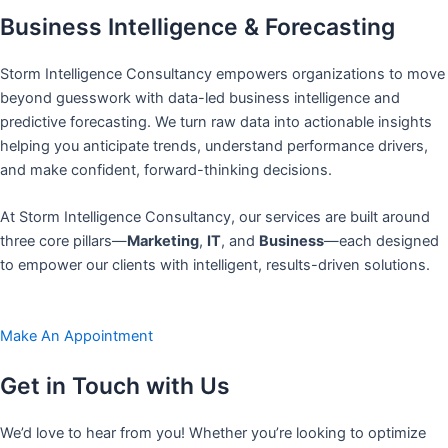
Business Intelligence & Forecasting
Storm Intelligence Consultancy empowers organizations to move
beyond guesswork with data-led business intelligence and
predictive forecasting. We turn raw data into actionable insights
helping you anticipate trends, understand performance drivers,
and make confident, forward-thinking decisions.
At Storm Intelligence Consultancy, our services are built around
three core pillars—
Marketing
,
IT
, and
Business
—each designed
to empower our clients with intelligent, results-driven solutions.
Make An Appointment
Get in Touch with Us
We’d love to hear from you! Whether you’re looking to optimize