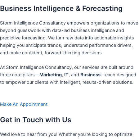
Business Intelligence & Forecasting
Storm Intelligence Consultancy empowers organizations to move
beyond guesswork with data-led business intelligence and
predictive forecasting. We turn raw data into actionable insights
helping you anticipate trends, understand performance drivers,
and make confident, forward-thinking decisions.
At Storm Intelligence Consultancy, our services are built around
three core pillars—
Marketing
,
IT
, and
Business
—each designed
to empower our clients with intelligent, results-driven solutions.
Make An Appointment
Get in Touch with Us
We’d love to hear from you! Whether you’re looking to optimize