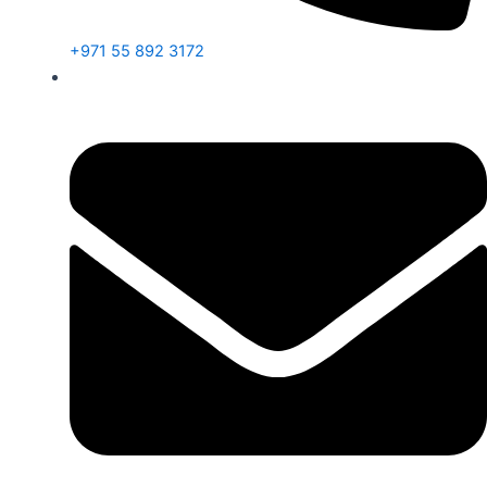
+971 55 892 3172