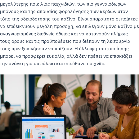
μεγαλύτερης ποικιλίας παιχνιδιών, των πιο γενναιόδωρων
μπόνους και της απουσίας φορολόγησης των κερδών στον
τόπο της αδειοδότησης του καζίνο. Είναι απαραίτητο οι παίκτες
να επιδεικνύουν μεγάλη προσοχή, να επιλέγουν μόνο καζίνο με
αναγνωρισμένες διεθνείς άδειες και να κατανοούν πλήρως
τους όρους και τις προϋποθέσεις που διέπουν τη λειτουργία
τους πριν ξεκινήσουν να παίζουν. Η έλλειψη ταυτοποίησης
μπορεί να προσφέρει ευκολία, αλλά δεν πρέπει να επισκιάζει
την ανάγκη για ασφάλεια και υπεύθυνο παιχνίδι.