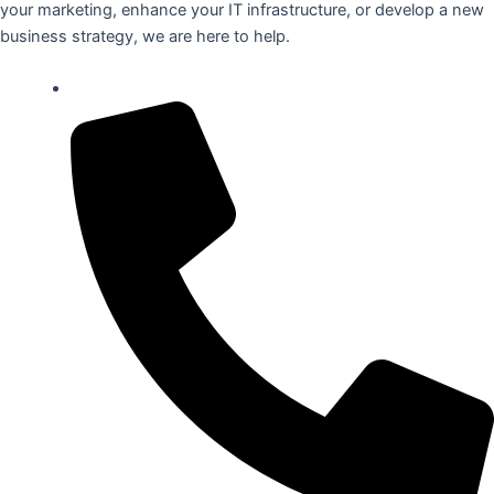
your marketing, enhance your IT infrastructure, or develop a new
business strategy, we are here to help.