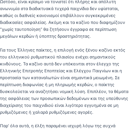
Ωστόσο, είναι κρίσιμο να τονιστεί ότι πλήρης και απόλυτη
ανωνυμία στα διαδικτυακά τυχερά παιχνίδια δεν υφίσταται,
καθώς οι διεθνείς κανονισμοί επιβάλλουν συγκεκριμένες
διαδικασίες ασφαλείας. Ακόμη και τα καζίνο που διαφημίζουν
“χωρίς ταυτοποίηση” θα ζητήσουν έγγραφα σε περίπτωση
μεγάλων κερδών ή ύποπτης δραστηριότητας.
Για τους Έλληνες παίκτες, η επιλογή ενός ξένου καζίνο εκτός
του ελληνικού ρυθμιστικού πλαισίου ενέχει σημαντικούς
κινδύνους. Τα καζίνο αυτά δεν υπόκεινται στον έλεγχο της
Ελληνικής Επιτροπής Εποπτείας και Ελέγχου Παιγνίων και η
προστασία των καταναλωτών είναι σημαντικά μειωμένη. Σε
περίπτωση διαφωνίας ή μη πληρωμής κερδών, ο παίκτης
δυσκολεύεται να αναζητήσει νομική λύση. Επιπλέον, τα θέματα
της ασφάλειας των προσωπικών δεδομένων και της υπεύθυνης
διαχείρισης του παιχνιδιού είναι λιγότερο εγγυημένα σε μη
ρυθμιζόμενες ή χαλαρά ρυθμιζόμενες αγορές.
Παρ' όλα αυτά, η έλξη παραμένει ισχυρή λόγω της συχνά