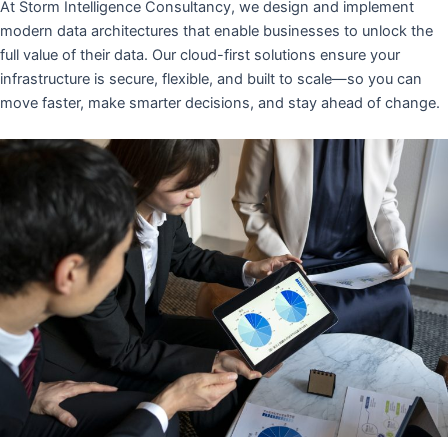
At Storm Intelligence Consultancy, we design and implement
modern data architectures that enable businesses to unlock the
full value of their data. Our cloud-first solutions ensure your
infrastructure is secure, flexible, and built to scale—so you can
move faster, make smarter decisions, and stay ahead of change.