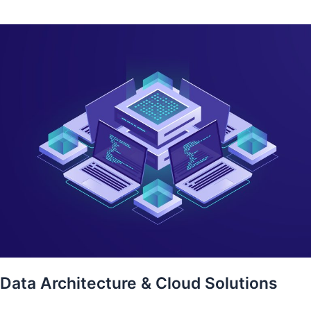
Data Architecture & Cloud Solutions