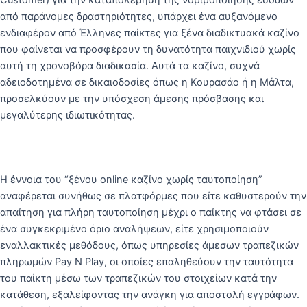
από παράνομες δραστηριότητες, υπάρχει ένα αυξανόμενο
ενδιαφέρον από Έλληνες παίκτες για ξένα διαδικτυακά καζίνο
που φαίνεται να προσφέρουν τη δυνατότητα παιχνιδιού χωρίς
αυτή τη χρονοβόρα διαδικασία. Αυτά τα καζίνο, συχνά
αδειοδοτημένα σε δικαιοδοσίες όπως η Κουρασάο ή η Μάλτα,
προσελκύουν με την υπόσχεση άμεσης πρόσβασης και
μεγαλύτερης ιδιωτικότητας.
Η έννοια του “ξένου online καζίνο χωρίς ταυτοποίηση”
αναφέρεται συνήθως σε πλατφόρμες που είτε καθυστερούν την
απαίτηση για πλήρη ταυτοποίηση μέχρι ο παίκτης να φτάσει σε
ένα συγκεκριμένο όριο αναλήψεων, είτε χρησιμοποιούν
εναλλακτικές μεθόδους, όπως υπηρεσίες άμεσων τραπεζικών
πληρωμών Pay N Play, οι οποίες επαληθεύουν την ταυτότητα
του παίκτη μέσω των τραπεζικών του στοιχείων κατά την
κατάθεση, εξαλείφοντας την ανάγκη για αποστολή εγγράφων.