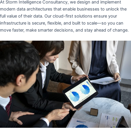
At Storm Intelligence Consultancy, we design and implement
modern data architectures that enable businesses to unlock the
full value of their data. Our cloud-first solutions ensure your
infrastructure is secure, flexible, and built to scale—so you can
move faster, make smarter decisions, and stay ahead of change.