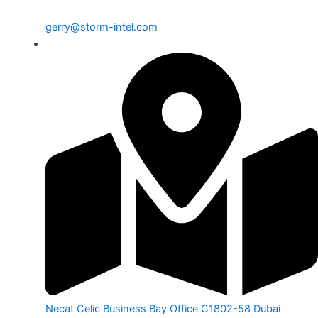
gerry@storm-intel.com
Necat Celic Business Bay Office C1802-58 Dubai