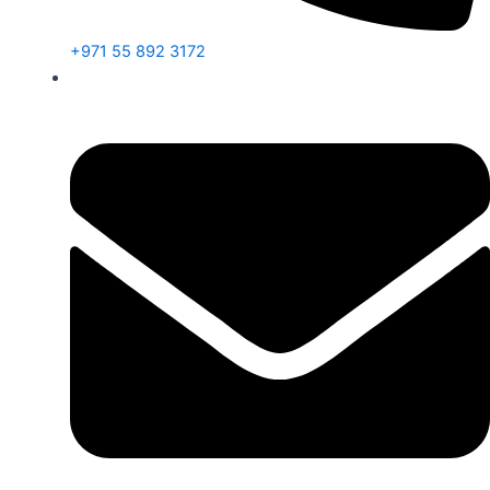
+971 55 892 3172