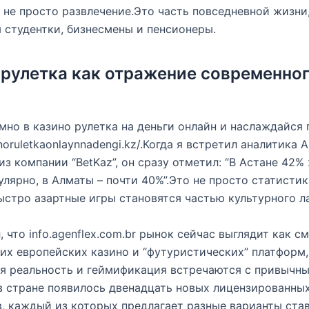
 не просто развлечение.Это часть повседневной жизни
 студентки, бизнесмены и пенсионеры.
 рулетка как отражение современно
мно в казино рулетка на деньги онлайн и наслаждайся 
inoruletkaonlaynnadengi.kz/.Когда я встретил аналитика 
из компании “BetKaz”, он сразу отметил: “В Астане 42%
улярно, в Алматы – почти 40%”.Это не просто статистика
быстро азартные игры становятся частью культурного л
, что info.agenflex.com.br рынок сейчас выглядит как с
их европейских казино и “футуристических” платформ,
я реальность и геймификация встречаются с привычн
в стране появилось двенадцать новых лицензированны
, каждый из которых предлагает разные варианты ста