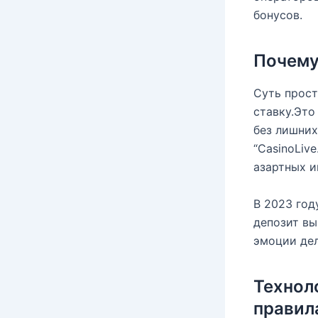
бонусов.
Почему
Суть прост
ставку.Это
без лишних
“CasinoLiv
азартных и
В 2023 год
депозит вы
эмоции дел
Технол
правил