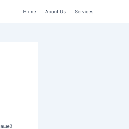
Home
About Us
Services
.
нашей