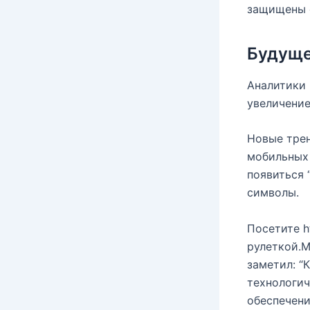
защищены о
Будуще
Аналитики 
увеличение
Новые тре
мобильных 
появиться 
символы.
Посетите h
рулеткой.М
заметил: “
технологич
обеспечени