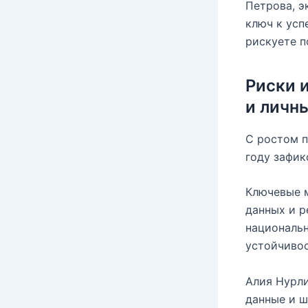
Петрова, э
ключ к усп
рискуете п
Риски 
и личн
С ростом п
году зафик
Ключевые 
данных и р
национальн
устойчивос
Алия Нурли
данные и ш