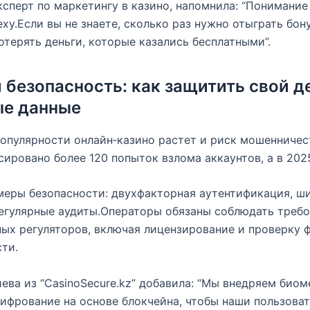
ксперт по маркетингу в казино, напомнила: “Понимание
еху.Если вы не знаете, сколько раз нужно отыграть бону
отерять деньги, которые казались бесплатными”.
и безопасность: как защитить свой д
ые данные
опулярности онлайн‑казино растет и риск мошенничес
сировано более 120 попыток взлома аккаунтов, а в 2025
меры безопасности: двухфакторная аутентификация, ш
егулярные аудиты.Операторы обязаны соблюдать треб
ых регуляторов, включая лицензирование и проверку 
ти.
ева из “CasinoSecure.kz” добавила: “Мы внедряем био
ифрование на основе блокчейна, чтобы наши пользова