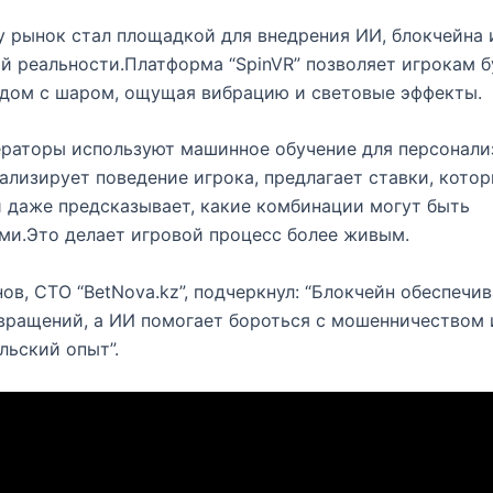
у рынок стал площадкой для внедрения ИИ, блокчейна 
й реальности.Платформа “SpinVR” позволяет игрокам 
ядом с шаром, ощущая вибрацию и световые эффекты.
раторы используют машинное обучение для персонали
ализирует поведение игрока, предлагает ставки, кото
и даже предсказывает, какие комбинации могут быть
и.Это делает игровой процесс более живым.
ов, CTO “BetNova.kz”, подчеркнул: “Блокчейн обеспечи
вращений, а ИИ помогает бороться с мошенничеством 
льский опыт”.