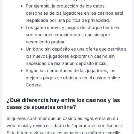
Por ejemplo, la protección de los datos
personales de los jugadores en los casinos está
respaldada por una política de privacidad.
Los game shows y juegos de choque también
son opciones emocionantes que siempre
recomiendo probar.
Un bono sin depósito es una oferta que permite a
los nuevos jugadores explorar un casino sin
necesidad de realizar un depósito inicial.
Según los comentarios de los jugadores, los
mejores pagos se obtienen en el casino online
Codere.
¿Qué diferencia hay entre los casinos y las
casas de apuestas online?
Si quieres confirmar que un casino es legal, entra en su
web oficial y revisa el listado de “operadores con licencia”.
Esta billetera virtual da a los usuarios un método sencillo,